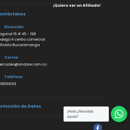
¡Quiero ser un Afiliado!
ontáctanos
Dirección
agonal 15 # 45 - 198
dega 4 centro comercial
 Rosita Bucaramanga
Correo
ercadeo@andare.com.co
Teléfono
08566103
Protección de Datos
¡Hola! ¿Necesitas
ayuda?