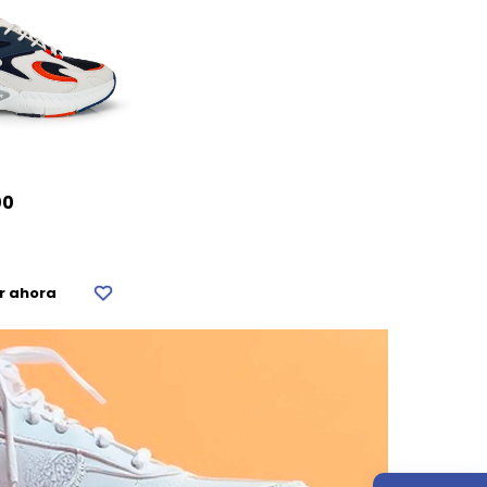
00
r ahora