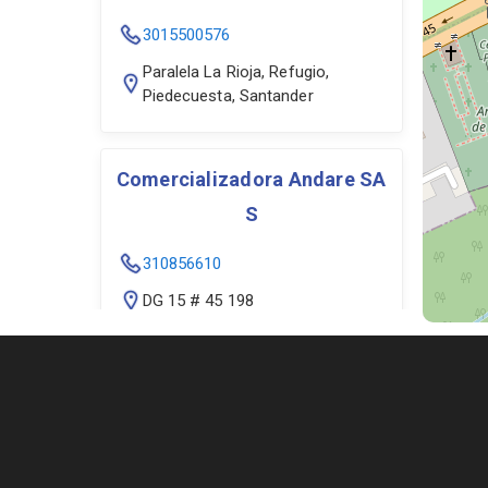
3015500576
Paralela La Rioja, Refugio,
Piedecuesta, Santander
Comercializadora Andare SA
S
310856610
DG 15 # 45 198
Metro Girón
3117355200
Av de las Cerbas #23-11, Cl. 30