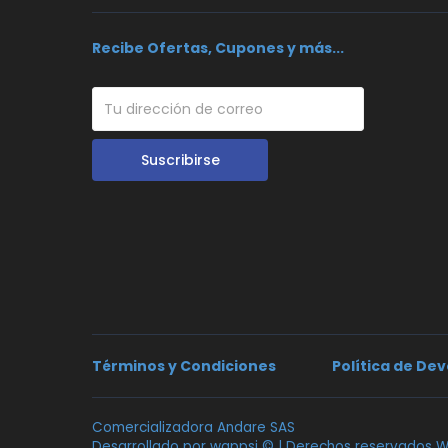
#Nº 18 - 78 Girón, de, El Rincon,
Girón
Recibe Ofertas, Cupones y más...
Suscribirse
Términos y Condiciones
Política de De
Comercializadora Andare SAS
Desarrollado por
wappsi
© |
Derechos reservados W