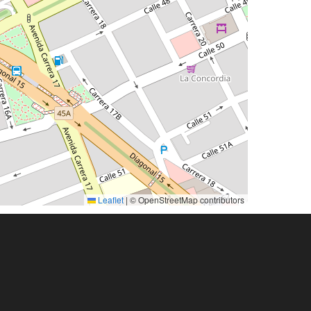
Leaflet
|
© OpenStreetMap contributors